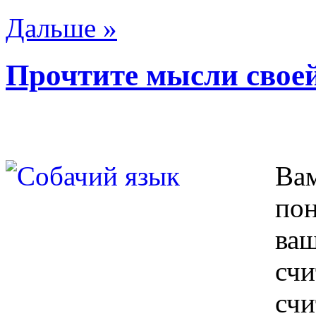
Дальше »
Прочтите мысли свое
Ва
пон
ва
сч
счи